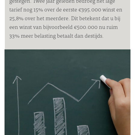
gestegen. Twee jaar geleden bedroeg het lage
tarief nog 15% over de eerste €395.000 winst en
25,8% over het meerdere. Dit betekent dat u bij
een winst van bijvoorbeeld €500.000 nu ruim
33% meer belasting betaalt dan destijds.