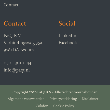
Contact
Contact
Social
PaQt B.V.
LinkedIn
Verbindingsweg 35a
Facebook
9781 DA Bedum
050 - 301 11 44
info@paqt.nl
Copyright 2026 PaQt B.V. - Alle rechten voorbehouden
Algemene voorwaarden
Privacyverklaring
Disclaimer
Colofon
Cookie Policy